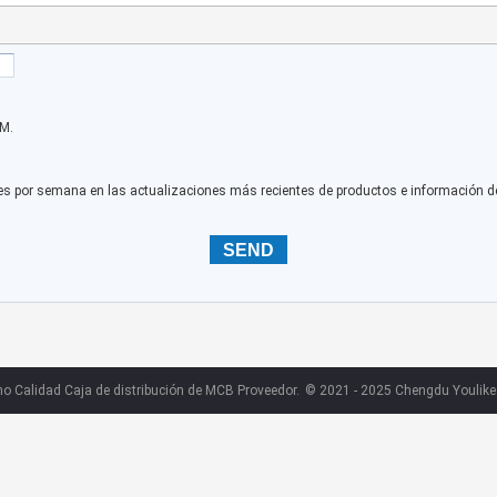
M.
es por semana en las actualizaciones más recientes de productos e información d
o Calidad Caja de distribución de MCB Proveedor.
© 2021 - 2025 Chengdu Youlike El