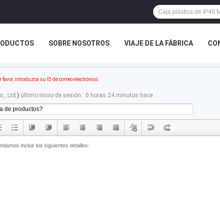
RODUCTOS
SOBRE NOSOTROS
VIAJE DE LA FÁBRICA
CO
CASOS
r favor, introduzca su ID de correo electrónico.
., Ltd.
)
último inicio de sesión : 0 horas 24 minutos hace