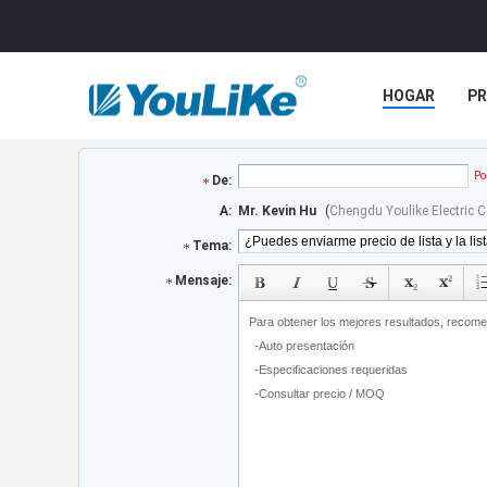
HOGAR
P
NOTICIAS
Po
De:
A:
Mr. Kevin Hu
(
Chengdu Youlike Electric Co
Tema:
Mensaje: