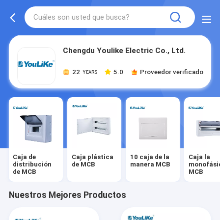
Chengdu Youlike Electric Co., Ltd.
22
5.0
Proveedor verificado
YEARS
Caja de
Caja plástica
10 caja de la
Caja la
distribución
de MCB
manera MCB
monofási
de MCB
MCB
Nuestros Mejores Productos