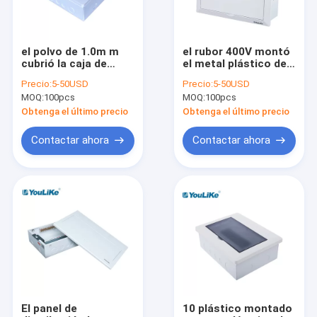
el polvo de 1.0m m
el rubor 400V montó
cubrió la caja de
el metal plástico de
distribución de acero
la baja tensión de la
Precio:
5-50USD
Precio:
5-50USD
de MCB, caja de
manera de la caja 12
MOQ:
100pcs
MOQ:
100pcs
disyuntor miniatura
de MCB
Obtenga el último precio
Obtenga el último precio
Contactar ahora
Contactar ahora
Hogar
Productos
Sobre nosotros
El panel de
10 plástico montado