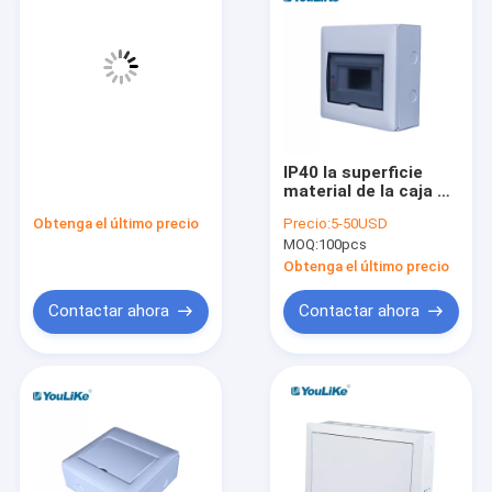
IP40 la superficie
material de la caja de
la manera TPN MCB
Obtenga el último precio
Precio:
5-50USD
del tablero de
MOQ:
100pcs
distribución del ABS
MCB 7 montó
Obtenga el último precio
Contactar ahora
Contactar ahora