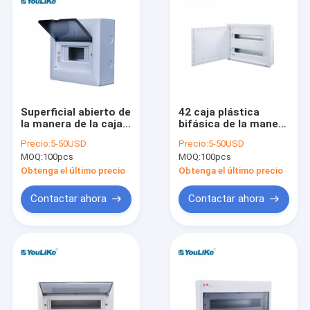
Superficial abierto de
42 caja plástica
la manera de la caja
bifásica de la manera
de distribución de la
MCB, centralita
Precio:
5-50USD
Precio:
5-50USD
instalación MCB 14
telefónica montada
MOQ:
100pcs
MOQ:
100pcs
montado
superficial con la
ventana opaca
Obtenga el último precio
Obtenga el último precio
Contactar ahora
Contactar ahora