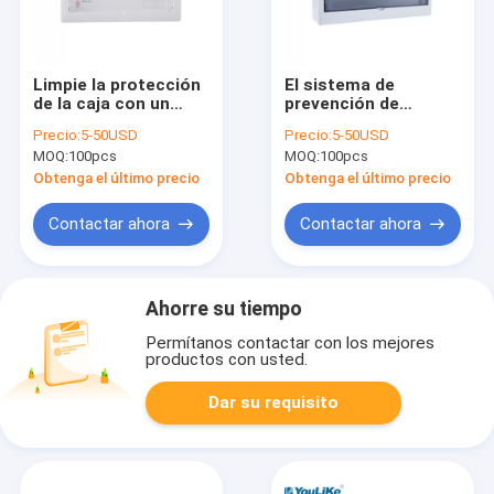
Limpie la protección
El sistema de
de la caja con un
prevención de
chorro de agua IP40
intrusiones basado
Precio:
5-50USD
Precio:
5-50USD
del DB de la manera
en host cubre el
MOQ:
100pcs
MOQ:
100pcs
del montaje 16 para
montaje de
la carga del poder
superficie de la caja
Obtenga el último precio
Obtenga el último precio
residencial
del DB de la manera
del nivel 18 de la
Contactar ahora
Contactar ahora
protección IP40
Ahorre su tiempo
Permítanos contactar con los mejores
productos con usted.
Dar su requisito