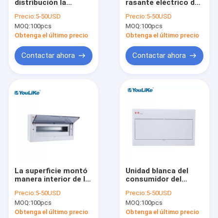
distribución la
rasante eléctrico de
Viaje de la fábrica
monofásico IP40
la caja de la manera
Precio:
5-50USD
Precio:
5-50USD
MCB, tipo del rubor
MCB con el carril
MOQ:
100pcs
MOQ:
100pcs
del tablero de
ajustable del
Control de calidad
distribución de 18
estruendo
Obtenga el último precio
Obtenga el último precio
maneras
Éntrenos en contacto con
Contactar ahora
Contactar ahora
Noticias
Casos
Caja de distribución de MCB
Caja plástica de MCB
La superficie montó
Unidad blanca del
manera interior de la
consumidor del
10 caja de la manera MCB
caja 18 la
hogar de la manera
Precio:
5-50USD
Precio:
5-50USD
monofásico MCB
de la cubierta 13 con
Caja la monofásico MCB
MOQ:
100pcs
MOQ:
100pcs
con la ventana
la aprobación del
transparente
CCC
Obtenga el último precio
Obtenga el último precio