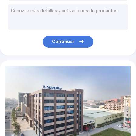
USTED TIENE GUSTO de Ip65 que coloca la caja eléctrica del mcb del tablero de control de la distribución de poder de la asamblea de la caja
El polvo cubrió 10 el soporte al aire libre de la pared de la unidad del consumidor de la caja de la manera MCB
Alta caja estandardizada de la manera MCB de la seguridad 10, tablero del DB la monofásico para el hogar
el polvo de 1.0m m cubrió la caja de distribución rasante de acero del soporte con el tornillo 55A 63A
13 dirección de la red montada en la pared de la caja de distribución de la manera MCB
Continuar
Rasante y superficial montados 24 plásticos de la caja de la manera MCB con el soporte movible
Manera rasante plástica eléctrica de la caja de distribución del soporte 32 con la certificación del CE
Caja de distribución rasante blanca del soporte de 16 maneras, empalme que ata con alambre la caja con MCB
pequeña distribución del poder de la baja tensión de la caja de disyuntor de las maneras 55A 18
Limpie la caja de distribución con un chorro de agua de poder de la caja de la unidad del consumidor de la manera MCB del montaje 21