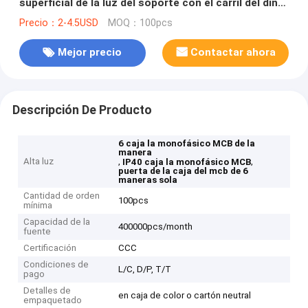
superficial de la luz del soporte con el carril del dinar
del metal
Precio：2-4.5USD
MOQ：100pcs
Mejor precio
Contactar ahora
Descripción De Producto
6 caja la monofásico MCB de la
manera
Alta luz
,
,
IP40 caja la monofásico MCB
puerta de la caja del mcb de 6
maneras sola
Cantidad de orden
100pcs
mínima
Capacidad de la
400000pcs/month
fuente
Certificación
CCC
Condiciones de
L/C, D/P, T/T
pago
Detalles de
en caja de color o cartón neutral
empaquetado