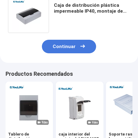
Caja de distribución plástica
impermeable IP40, montaje de
superficie de la caja del DB de 18
maneras
Continuar
Productos Recomendados
Tablero de
caja interior del
Soporte rasan