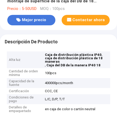
montaje de superficie de la caja del DB de 18
maneras
Precio：5-50USD
MOQ：100pcs
Mejor precio
Contactar ahora
Descripción De Producto
,
Caja de distribución plástica IP40
caja de distribución plástica de 18
Alta luz
maneras
,
Caja del DB de la manera IP40 18
Cantidad de orden
100pcs
mínima
Capacidad de la
400000pcs/month
fuente
Certificación
CCC, CE
Condiciones de
L/C, D/P, T/T
pago
Detalles de
en caja de color o cartón neutral
empaquetado