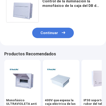
Control de la iluminación la
monofásico de la caja del DB del
poder de la PC del ABS del nivel
IP40
Continuar
Productos Recomendados
Monofásico
400V que espesa la
IP30 soporte d
ULTRAVIOLETA anti
caja eléctrica de las
rubor del telé