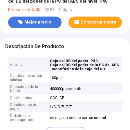
del DB del poder de la PC del ABS del nivel IP40
Precio：5-50USD
MOQ：100pcs
Mejor precio
Contactar ahora
Descripción De Producto
,
Caja del DB del poder IP40
Alta luz
Caja del DB del poder de la PC del ABS
,
monofásico de la caja del DB
Cantidad de orden
100pcs
mínima
Capacidad de la
400000pcs/month
fuente
Certificación
CCC, CE
Condiciones de
L/C, D/P, T/T
pago
Detalles de
en caja de color o cartón neutral
empaquetado