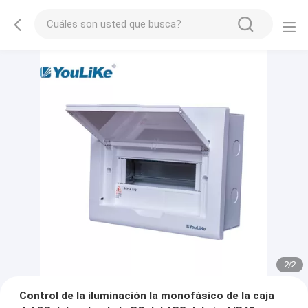
2
/
2
Control de la iluminación la monofásico de la caja