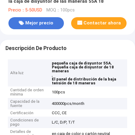
la caja de disyuntor de las maneras 55A 18
Precio：5-50USD
MOQ：100pcs
Mejor precio
Contactar ahora
Descripción De Producto
,
pequeña caja de disyuntor 55A
Pequeña caja de disyuntor de 18
maneras
Alta luz
,
El panel de distribución de la baja
tensión de 18 maneras
Cantidad de orden
100pcs
mínima
Capacidad de la
400000pcs/month
fuente
Certificación
CCC, CE
Condiciones de
L/C, D/P, T/T
pago
Detalles de
en caja de color o cartón neutral