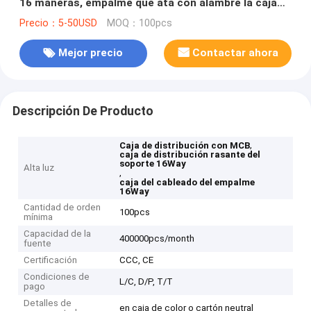
16 maneras, empalme que ata con alambre la caja
con MCB
Precio：5-50USD
MOQ：100pcs
Mejor precio
Contactar ahora
Descripción De Producto
,
Caja de distribución con MCB
caja de distribución rasante del
soporte 16Way
Alta luz
,
caja del cableado del empalme
16Way
Cantidad de orden
100pcs
mínima
Capacidad de la
400000pcs/month
fuente
Certificación
CCC, CE
Condiciones de
L/C, D/P, T/T
pago
Detalles de
en caja de color o cartón neutral