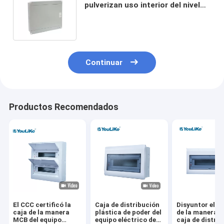
pulverizan uso interior del nivel
IP40 de la caja eléctrica de acero
revestida del metal
Continuar
Productos Recomendados
El CCC certificó la
Caja de distribución
Disyuntor eléc
caja de la manera
plástica de poder del
de la manera d
MCB del equipo
equipo eléctrico de
caja de distri