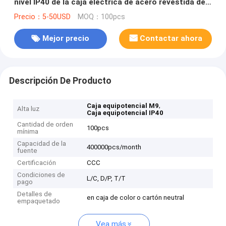
nivel IP40 de la caja eléctrica de acero revestida del
metal
Precio：5-50USD
MOQ：100pcs
Mejor precio
Contactar ahora
Descripción De Producto
,
Caja equipotencial M9
Alta luz
Caja equipotencial IP40
Cantidad de orden
100pcs
mínima
Capacidad de la
400000pcs/month
fuente
Certificación
CCC
Condiciones de
L/C, D/P, T/T
pago
Detalles de
en caja de color o cartón neutral
empaquetado
Vea más