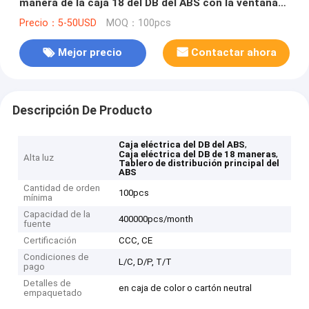
manera de la caja 18 del DB del ABS con la ventana
opaca
Precio：5-50USD
MOQ：100pcs
Mejor precio
Contactar ahora
Descripción De Producto
,
Caja eléctrica del DB del ABS
,
Caja eléctrica del DB de 18 maneras
Alta luz
Tablero de distribución principal del
ABS
Cantidad de orden
100pcs
mínima
Capacidad de la
400000pcs/month
fuente
Certificación
CCC, CE
Condiciones de
L/C, D/P, T/T
pago
Detalles de
en caja de color o cartón neutral
empaquetado