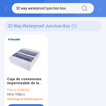
32 Way Waterproof Junction Box
(1)
Caja de conexiones
impermeable de la
aprobación del CCC,
Precio:
5-50USD
caja de Mcb de 32
MOQ:
100pcs
maneras con la
ventana
Obtenga el último precio
transparente