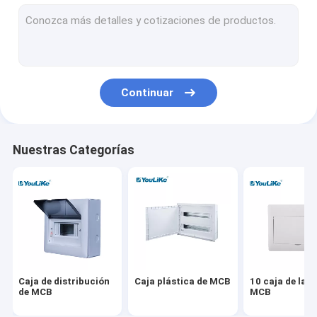
Caja de distribución del soporte de la pared
Tableros de distribución eléctrica
Caja impermeable de MCB
Continuar
Caja de distribución rasante del soporte
Caja de distribución de las multimedias
Nuestras Categorías
Recinto del tablero de distribución
El panel de distribución al aire libre de poder
Caja equipotencial
Caja de distribución
Caja plástica de MCB
10 caja de la 
de MCB
MCB