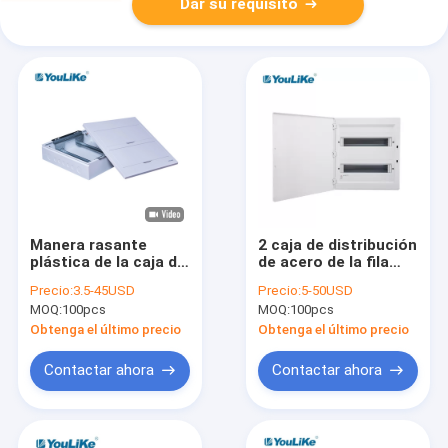
Dar su requisito
Manera rasante
2 caja de distribución
plástica de la caja de
de acero de la fila
distribución de Mcb
MCB, 32 caja de la
Precio:
3.5-45USD
Precio:
5-50USD
de la parte inferior
manera MCB con la
MOQ:
100pcs
MOQ:
100pcs
del metal de la PC del
cubierta opaca
ABS 32
Obtenga el último precio
Obtenga el último precio
Contactar ahora
Contactar ahora