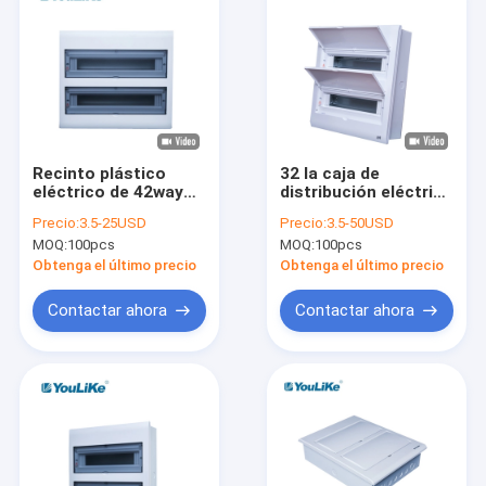
Recinto plástico
32 la caja de
eléctrico de 42way
distribución eléctrica
MCB de distribución
de la manera MCB
Precio:
3.5-25USD
Precio:
3.5-50USD
de la caja de la caja
IP40 ahuecó recinto
MOQ:
100pcs
MOQ:
100pcs
interior del DB
plástico montado
Obtenga el último precio
Obtenga el último precio
Contactar ahora
Contactar ahora
Hogar
Productos
Sobre nosotros