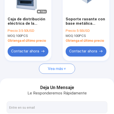
Viaje de la fábrica
Control de calidad
Caja de distribución
Soporte rasante con
eléctrica de la
base metálica
Éntrenos en contacto con
manera MCB del
plástico de la caja de
Precio:
3.5-50USD
Precio:
5-50USD
recinto 32 del
distribución de la
MOQ:
100PCS
MOQ:
100PCS
soporte de la pared
caja MCB del CCC
Noticias
con el carril del dinar
MCB
Obtenga el último precio
Obtenga el último precio
Casos
Contactar ahora
Contactar ahora
Vea más
Caja de distribución de MCB
Caja plástica de MCB
Deja Un Mensaje
Le Responderemos Rápidamente
10 caja de la manera MCB
Caja la monofásico MCB