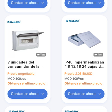
Contactar ahora
Contactar ahora
7 unidades del
IP40 impermeabilizan
consumidor de la
4 8 12 18 24 cajas de
caja de distribución
plástico del
Precio:
negotiable
Precio:
2.05-50USD
del disyuntor de la
interruptor del precio
MOQ:
100pcs
MOQ:
100Pcs
caja de distribución
de la caja de
de Mcb de la manera
distribución de Mcb
Obtenga el último precio
Obtenga el último precio
de 32 maneras
Contactar ahora
Contactar ahora