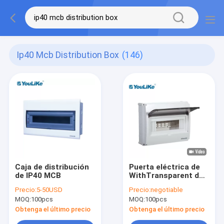
Ip40 Mcb Distribution Box
(146)
Caja de distribución
Puerta eléctrica de
de IP40 MCB
WithTransparent de
la caja de
Precio:
5-50USD
Precio:
negotiable
distribución del
MOQ:
100pcs
MOQ:
100pcs
soporte superficial
plástico lleno MCB
Obtenga el último precio
Obtenga el último precio