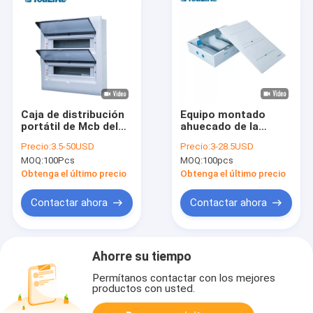
Caja de distribución
Equipo montado
portátil de Mcb del
ahuecado de la
distribuidor de la caja
distribución de la
Precio:
3.5-50USD
Precio:
3-28.5USD
del poder del hogar
corriente eléctrica
MOQ:
100Pcs
MOQ:
100pcs
de 32 maneras
de la caja de
electrónica
distribución de MCB
Obtenga el último precio
Obtenga el último precio
con recinto del metal
Contactar ahora
Contactar ahora
Ahorre su tiempo
Permítanos contactar con los mejores
productos con usted.