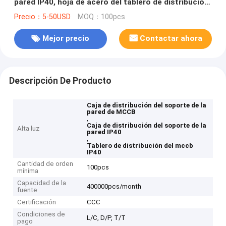
pared IP40, hoja de acero del tablero de distribución
de MCCB
Precio：5-50USD
MOQ：100pcs
Mejor precio
Contactar ahora
Descripción De Producto
Caja de distribución del soporte de la
pared de MCCB
,
Caja de distribución del soporte de la
Alta luz
pared IP40
,
Tablero de distribución del mccb
IP40
Cantidad de orden
100pcs
mínima
Capacidad de la
400000pcs/month
fuente
Certificación
CCC
Condiciones de
L/C, D/P, T/T
pago