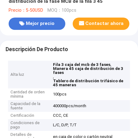
distribución de la fase MCB de la fila 3 45
Precio：5-50USD
MOQ：100pcs
Mejor precio
Contactar ahora
Descripción De Producto
,
Fila 3 caja del mcb de 3 fases
Manera 45 caja de distribución de 3
fases
Alta luz
,
Tablero de distribución trifásico de
45 maneras
Cantidad de orden
100pcs
mínima
Capacidad de la
400000pcs/month
fuente
Certificación
CCC, CE
Condiciones de
L/C, D/P, T/T
pago
Detalles de
en caja de color o cartón neutral