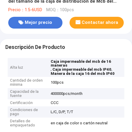
del tamaño de la caja de distribución de Mcb del
impermeable de la manera IP40
Precio：1.5-6USD
MOQ：100pcs
Mejor precio
Contactar ahora
Descripción De Producto
Caja impermeable del mcb de 16
maneras
Alta luz
,
,
Caja impermeable del mcb IP40
Manera de la caja 16 del mcb IP40
Cantidad de orden
100pcs
mínima
Capacidad de la
400000pcs/month
fuente
Certificación
CCC
Condiciones de
L/C, D/P, T/T
pago
Detalles de
en caja de color o cartón neutral
empaquetado