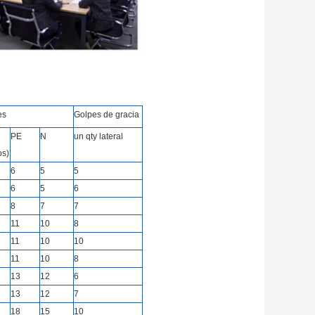
es
Golpes de gracia
PE
N
un qty lateral
os)
6
5
5
6
5
6
8
7
7
11
10
8
11
10
10
11
10
8
13
12
6
13
12
7
18
15
10