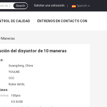
Solicitar una cotización
Search
|
Spanish
NTROL DE CALIDAD
ÉNTRENOS EN CONTACTO CON
10 Maneras
ibución del disyuntor de 10 maneras
to:
Guangdong, China
:
YOULIKE
CCC
Rubor del BL
inos:
mínima:
100pcs
3-5.5USD