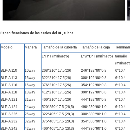
Especificaciones de las series del BL, rubor
Modelo
Manera
Tamaño de la cubierta
Tamaño de la caja
Terminal
L*H*T (milímetro)
L*W*D*T (milímetro)
tamaño
(milímetr
BLP-A 110
10way
268*210* 17.5(26)
246*192*80*0.8
6*10.4
BLP-A 113
13way
322*210* 17.5(26)
300*192*80*0.8
6*10.4
BLP-A 116
16way
376*210* 17.5(26)
354*192*80*0.8
6*10.4
BLP-A 118
18way
412*210* 17.5(26)
390*192*80*0.8
6*10.4
BLP-A 121
21way
466*210* 17.5(26)
444*192*80*0.8
6*10.4
BLP-A 124
24way
520*250*17.5 (26,5)
498*230*90*1.0
6*10.4
BLP-A 226
26way
322*405*17.5 (28,3)
300*380*90*1.0
6*10.4
BLP-A 232
32way
375*405*17.5 (28,3)
354*380*90*1.0
6*10.4
BLP-A 242
42way
466*405*17.5 (28,3)
444*380*90*1.0
6*10.4