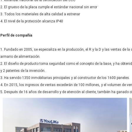
1. estándar nacional de la certificación del CCC
2. El grueso de la placa cumple el estándar nacional sin error
3. Todos los materiales de alta calidad a estrenar
4. El nivel de la protección alcanza IP40
Perfil de compañía
1. Fundado en 2005, se especializa en la producción, el R y la D y las ventas de la c
armario de alimentación.
2. El diseño de producto toma seguridad como el concepto de la base, y ha obteni
y 2 patentes de la invención.
3. Ha servido 1350 inmobiliarias principales y al constructor de los 1600 paneles.
4. En 2015, los ingresos de ventas excederán de 100 millones, y el volumen de ve
5. Después de 16 años de desarrollo y de atención al cliente, también ha ganado ci