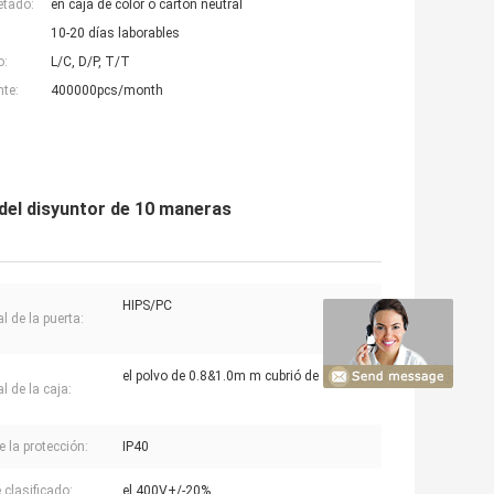
etado:
en caja de color o cartón neutral
10-20 días laborables
o:
L/C, D/P, T/T
nte:
400000pcs/month
n del disyuntor de 10 maneras
HIPS/PC
l de la puerta:
el polvo de 0.8&1.0m m cubrió de acero
l de la caja:
e la protección:
IP40
 clasificado:
el 400V+/-20%