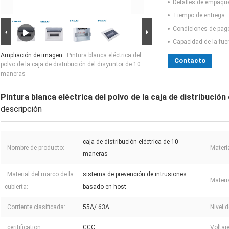
Detalles de empaqu
Tiempo de entrega:
Condiciones de pag
Capacidad de la fue
Ampliación de imagen :
Pintura blanca eléctrica del
Contacto
polvo de la caja de distribución del disyuntor de 10
maneras
Pintura blanca eléctrica del polvo de la caja de distribució
descripción
caja de distribución eléctrica de 10
Nombre de producto:
Materia
maneras
Material del marco de la
sistema de prevención de intrusiones
Materia
cubierta:
basado en host
Corriente clasificada:
55A/ 63A
Nivel d
ceritification:
CCC
Voltaje