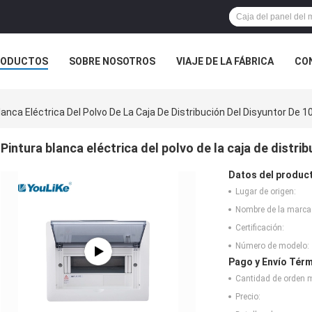
RODUCTOS
SOBRE NOSOTROS
VIAJE DE LA FÁBRICA
CO
CASOS
lanca Eléctrica Del Polvo De La Caja De Distribución Del Disyuntor De 
Pintura blanca eléctrica del polvo de la caja de distr
Datos del produc
Lugar de origen:
Nombre de la marca
Certificación:
Número de modelo:
Pago y Envío Térm
Cantidad de orden 
Precio: