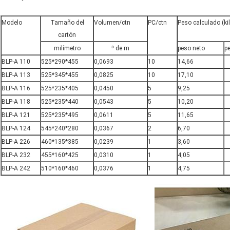
Modelo
Tamaño del
Volumen/ctn
PC/ctn
Peso calculado (k
cartón
milímetro
³ de m
peso neto
p
BLP-A 110
525*290*455
0,0693
10
14,66
BLP-A 113
525*345*455
0,0825
10
17,10
BLP-A 116
525*235*405
0,0450
5
9,25
BLP-A 118
525*235*440
0,0543
5
10,20
BLP-A 121
525*235*495
0,0611
5
11,65
BLP-A 124
545*240*280
0,0367
2
6,70
BLP-A 226
460*135*385
0,0239
1
3,60
BLP-A 232
455*160*425
0,0310
1
4,05
BLP-A 242
510*160*460
0,0376
1
4,75